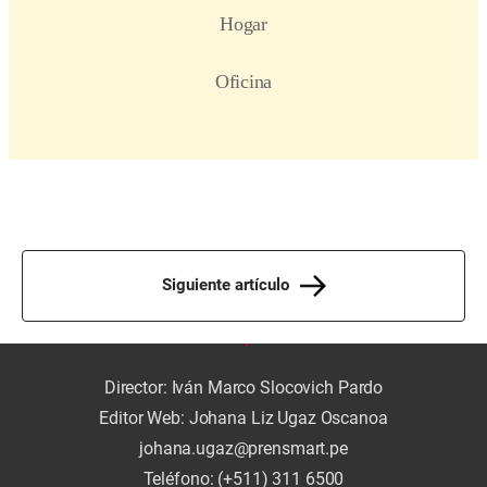
Siguiente artículo
Director: Iván Marco Slocovich Pardo
Editor Web: Johana Liz Ugaz Oscanoa
johana.ugaz@prensmart.pe
Teléfono: (+511) 311 6500