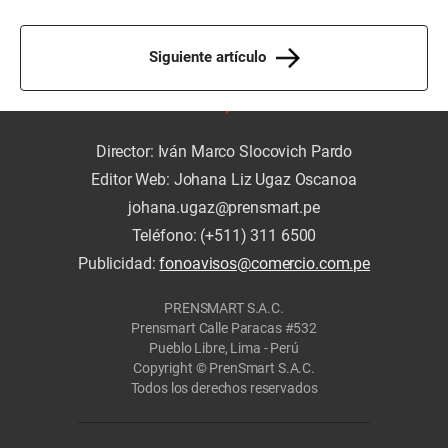
Siguiente artículo
Director: Iván Marco Slocovich Pardo
Editor Web: Johana Liz Ugaz Oscanoa
johana.ugaz@prensmart.pe
Teléfono: (+511) 311 6500
Publicidad:
fonoavisos@comercio.com.pe
PRENSMART S.A.C.
Prensmart Calle Paracas #532
Pueblo Libre, Lima - Perú
Copyright © PrenSmart S.A.C.
Todos los derechos reservados