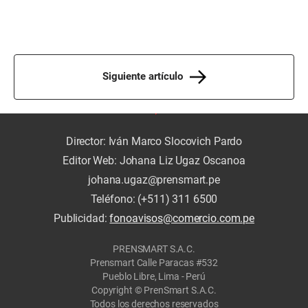
Siguiente artículo
Director: Iván Marco Slocovich Pardo
Editor Web: Johana Liz Ugaz Oscanoa
johana.ugaz@prensmart.pe
Teléfono: (+511) 311 6500
Publicidad:
fonoavisos@comercio.com.pe
PRENSMART S.A.C.
Prensmart Calle Paracas #532
Pueblo Libre, Lima - Perú
Copyright © PrenSmart S.A.C.
Todos los derechos reservados