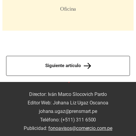
Siguiente artículo
Director: Iván Marco Slocovich Pardo
Editor Web: Johana Liz Ugaz Oscanoa
johana.ugaz@prensmart.pe
Teléfono: (+511) 311 6500
Publicidad:
fonoavisos@comercio.com.pe