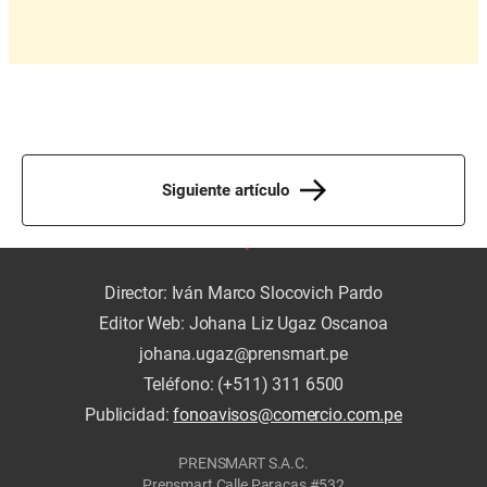
Siguiente artículo
Director: Iván Marco Slocovich Pardo
Editor Web: Johana Liz Ugaz Oscanoa
johana.ugaz@prensmart.pe
Teléfono: (+511) 311 6500
Publicidad:
fonoavisos@comercio.com.pe
PRENSMART S.A.C.
Prensmart Calle Paracas #532