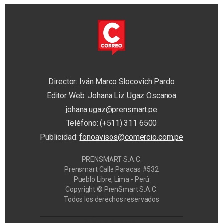
Director: Iván Marco Slocovich Pardo
Editor Web: Johana Liz Ugaz Oscanoa
johana.ugaz@prensmart.pe
Teléfono: (+511) 311 6500
Publicidad:
fonoavisos@comercio.com.pe
PRENSMART S.A.C.
Prensmart Calle Paracas #532
Pueblo Libre, Lima - Perú
Copyright © PrenSmart S.A.C.
Todos los derechos reservados
Privacy Manager