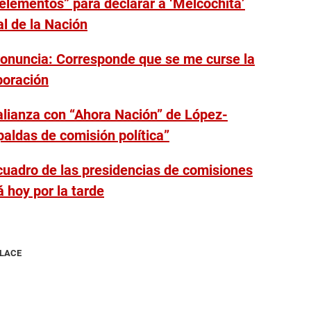
 elementos” para declarar a ‘Melcochita’
l de la Nación
ronuncia: Corresponde que se me curse la
poración
lianza con “Ahora Nación” de López-
paldas de comisión política”
cuadro de las presidencias de comisiones
 hoy por la tarde
NLACE