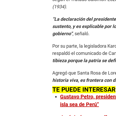
(1934)
.
“La declaración del president
sustento, y es explicable por 
gobierno”
, señaló.
Por su parte, la legisladora Ka
respaldó el comunicado de Canc
tibieza porque la patria se def
Agregó que Santa Rosa de Loret
historia viva, es frontera con 
TE PUEDE INTERESAR
Gustavo Petro, presiden
isla sea de Perú”