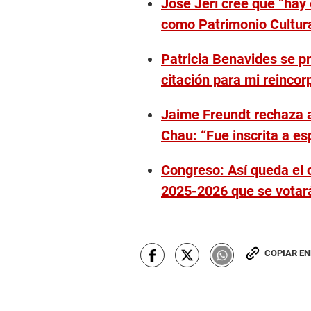
José Jerí cree que “hay
como Patrimonio Cultura
Patricia Benavides se p
citación para mi reincor
Jaime Freundt rechaza a
Chau: “Fue inscrita a es
Congreso: Así queda el 
2025-2026 que se votará
COPIAR E