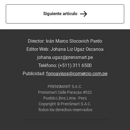
Siguiente artículo
Director: Iván Marco Slocovich Pardo
Editor Web: Johana Liz Ugaz Oscanoa
johana.ugaz@prensmart.pe
Teléfono: (+511) 311 6500
Publicidad:
fonoavisos@comercio.com.pe
PRENSMART S.A.C.
Prensmart Calle Paracas #532
Pueblo Libre, Lima - Perú
Copyright © PrenSmart S.A.C.
Todos los derechos reservados