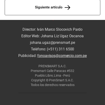
Siguiente artículo
Director: Iván Marco Slocovich Pardo
Editor Web: Johana Liz Ugaz Oscanoa
johana.ugaz@prensmart.pe
Teléfono: (+511) 311 6500
Publicidad:
fonoavisos@comercio.com.pe
PRENSMART S.A.C.
Prensmart Calle Paracas #532
Pueblo Libre, Lima - Perú
Copyright © PrenSmart S.A.C.
Todos los derechos reservados