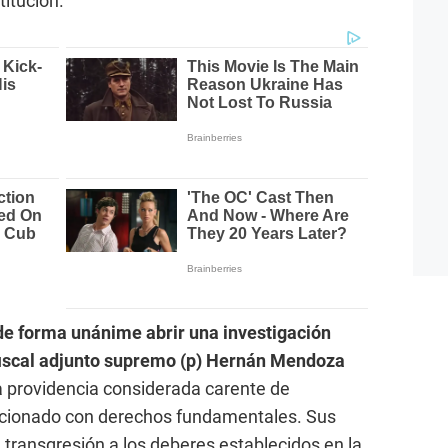
titución.
de forma unánime abrir una investigación
l fiscal adjunto supremo (p) Hernán Mendoza
na providencia considerada carente de
acionado con derechos fundamentales. Sus
 transgresión a los deberes establecidos en la