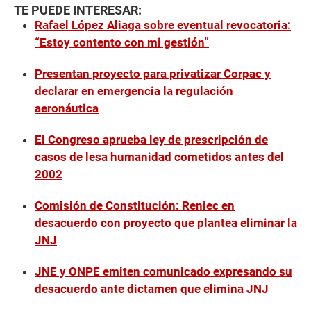
TE PUEDE INTERESAR:
Rafael López Aliaga sobre eventual revocatoria:
“Estoy contento con mi gestión”
Presentan proyecto para privatizar Corpac y
declarar en emergencia la regulación
aeronáutica
El Congreso aprueba ley de prescripción de
casos de lesa humanidad cometidos antes del
2002
Comisión de Constitución: Reniec en
desacuerdo con proyecto que plantea eliminar la
JNJ
JNE y ONPE emiten comunicado expresando su
desacuerdo ante dictamen que elimina JNJ