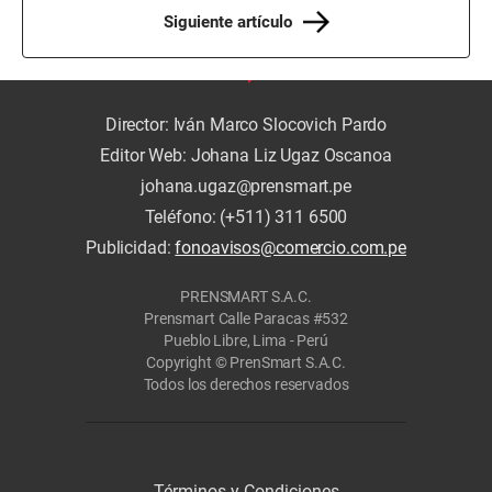
Siguiente artículo
Director: Iván Marco Slocovich Pardo
Editor Web: Johana Liz Ugaz Oscanoa
johana.ugaz@prensmart.pe
Teléfono: (+511) 311 6500
Publicidad:
fonoavisos@comercio.com.pe
PRENSMART S.A.C.
Prensmart Calle Paracas #532
Pueblo Libre, Lima - Perú
Copyright © PrenSmart S.A.C.
Todos los derechos reservados
Términos y Condiciones