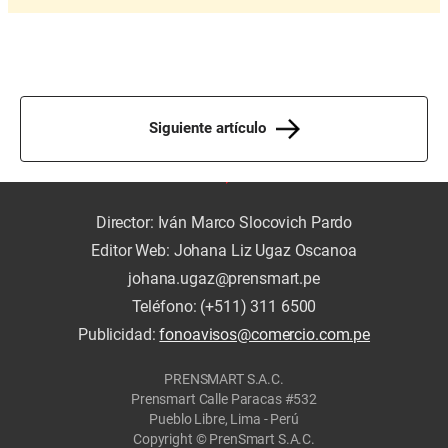
Siguiente artículo
Director: Iván Marco Slocovich Pardo
Editor Web: Johana Liz Ugaz Oscanoa
johana.ugaz@prensmart.pe
Teléfono: (+511) 311 6500
Publicidad:
fonoavisos@comercio.com.pe
PRENSMART S.A.C.
Prensmart Calle Paracas #532
Pueblo Libre, Lima - Perú
Copyright © PrenSmart S.A.C.