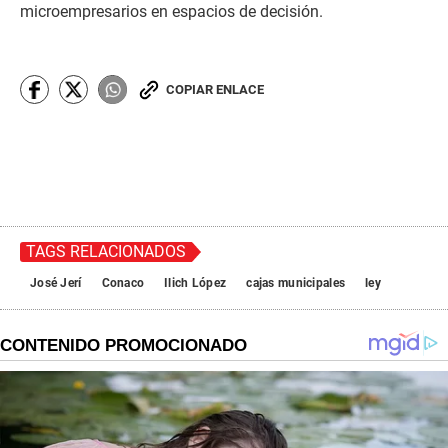
microempresarios en espacios de decisión.
COPIAR ENLACE
TAGS RELACIONADOS
José Jerí
Conaco
Ilich López
cajas municipales
ley