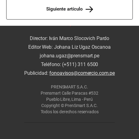
Siguiente artículo
Director: Iván Marco Slocovich Pardo
Editor Web: Johana Liz Ugaz Oscanoa
johana.ugaz@prensmart.pe
Teléfono: (+511) 311 6500
Publicidad:
fonoavisos@comercio.com.pe
PRENSMART S.A.C.
Prensmart Calle Paracas #532
Pueblo Libre, Lima - Perú
Copyright © PrenSmart S.A.C.
Todos los derechos reservados