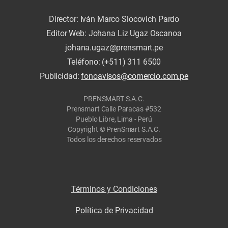
Director: Iván Marco Slocovich Pardo
Editor Web: Johana Liz Ugaz Oscanoa
johana.ugaz@prensmart.pe
Teléfono: (+511) 311 6500
Publicidad:
fonoavisos@comercio.com.pe
PRENSMART S.A.C.
Prensmart Calle Paracas #532
Pueblo Libre, Lima - Perú
Copyright © PrenSmart S.A.C.
Todos los derechos reservados
Términos y Condiciones
Política de Privacidad