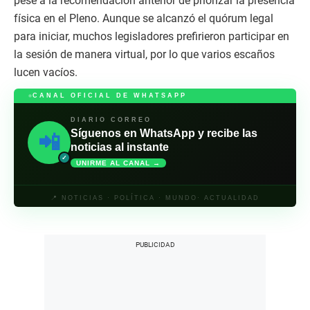
pese a la recomendación anterior de priorizar la presencia
física en el Pleno. Aunque se alcanzó el quórum legal
para iniciar, muchos legisladores prefirieron participar en
la sesión de manera virtual, por lo que varios escaños
lucen vacíos.
CANAL OFICIAL DE WHATSAPP
DIARIO CORREO
Síguenos en WhatsApp y recibe las
📲
noticias al instante
✓
UNIRME AL CANAL →
📍 NOTICIAS · POLÍTICA · MUNDO· ACTUALIDAD