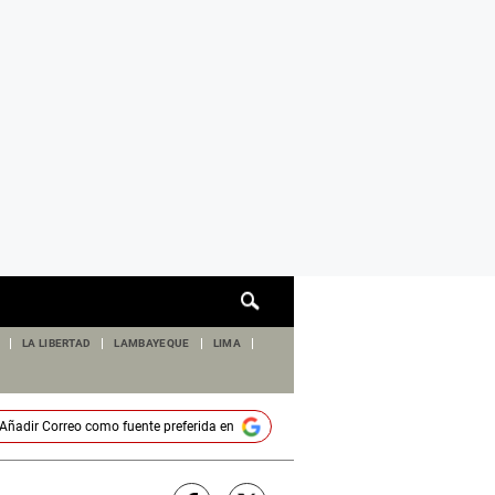
Cuadro
de
búsqueda
LA LIBERTAD
LAMBAYEQUE
LIMA
Añadir
Correo
como fuente preferida en