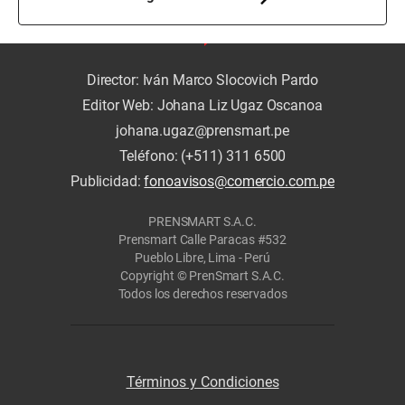
Director: Iván Marco Slocovich Pardo
Editor Web: Johana Liz Ugaz Oscanoa
johana.ugaz@prensmart.pe
Teléfono: (+511) 311 6500
Publicidad:
fonoavisos@comercio.com.pe
PRENSMART S.A.C.
Prensmart Calle Paracas #532
Pueblo Libre, Lima - Perú
Copyright © PrenSmart S.A.C.
Todos los derechos reservados
Términos y Condiciones