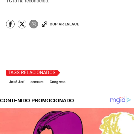
TC lo ha reconocido.
COPIAR ENLACE
TAGS RELACIONADOS
José Jerí
censura
Congreso