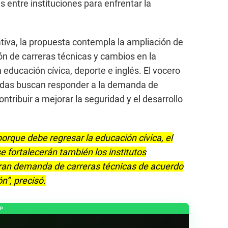
s entre instituciones para enfrentar la
iva, la propuesta contempla la ampliación de
ón de carreras técnicas y cambios en la
n educación cívica, deporte e inglés. El vocero
idas buscan responder a la demanda de
tribuir a mejorar la seguridad y el desarrollo
orque debe regresar la educación cívica, el
se fortalecerán también los institutos
ran demanda de carreras técnicas de acuerdo
n”, precisó.
P