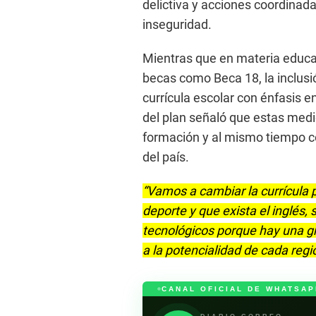
delictiva y acciones coordinada
inseguridad.
Mientras que en materia educat
becas como Beca 18, la inclusi
currícula escolar con énfasis e
del plan señaló que estas med
formación y al mismo tiempo con
del país.
“Vamos a cambiar la currícula p
deporte y que exista el inglés, 
tecnológicos porque hay una g
a la potencialidad de cada regió
CANAL OFICIAL DE WHATSAP