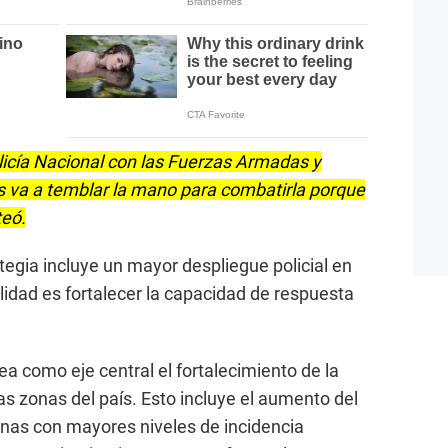
olicía Nacional con las Fuerzas Armadas y
os va a temblar la mano para combatirla porque
teó.
ategia incluye un mayor despliegue policial en
nalidad es fortalecer la capacidad de respuesta
ea como eje central el fortalecimiento de la
as zonas del país. Esto incluye el aumento del
banas con mayores niveles de incidencia