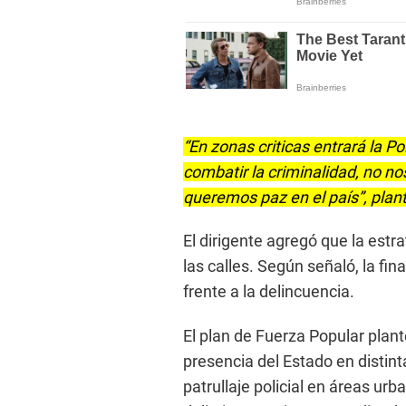
“En zonas criticas entrará la P
combatir la criminalidad, no n
queremos paz en el país”, plan
El dirigente agregó que la estr
las calles. Según señaló, la fi
frente a la delincuencia.
El plan de Fuerza Popular plant
presencia del Estado en distint
patrullaje policial en áreas ur