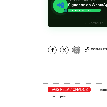
DIARIO CORREO
📲
Síguenos en WhatsApp 
UNIRME AL CANAL →
✓
📍 NOTICIAS 
COPIAR E
TAGS RELACIONADOS
Marco
paz
país