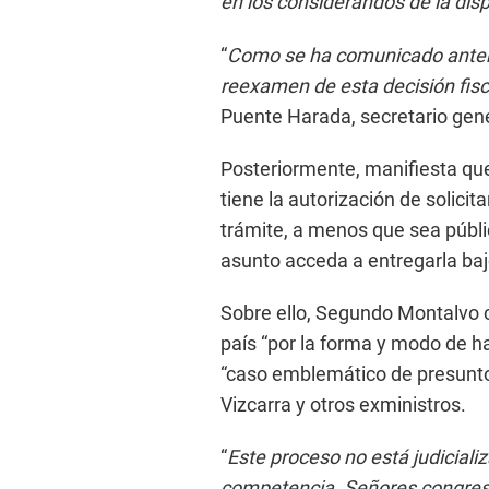
en los considerandos de la dis
“
Como se ha comunicado anteri
reexamen de esta decisión fisc
Puente Harada, secretario gene
Posteriormente, manifiesta que
tiene la autorización de solici
trámite, a menos que sea públic
asunto acceda a entregarla baj
Sobre ello, Segundo Montalvo c
país “por la forma y modo de h
“caso emblemático de presunto
Vizcarra y otros exministros.
“
Este proceso no está judicializ
competencia. Señores congresi