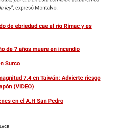
la ley
”, expresó Montalvo.
do de ebriedad cae al río Rímac y es
ño de 7 años muere en incendio
en Surco
agnitud 7.4 en Taiwán: Advierte riesgo
 Japón (VIDEO)
venes en el A.H San Pedro
NLACE