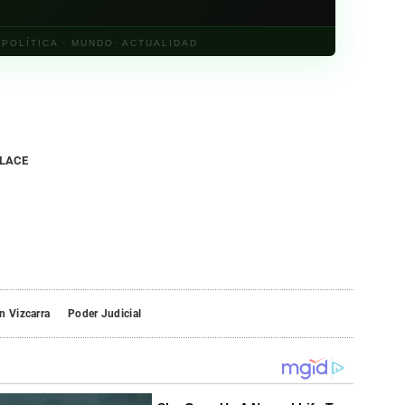
· POLÍTICA · MUNDO· ACTUALIDAD
NLACE
n Vizcarra
Poder Judicial