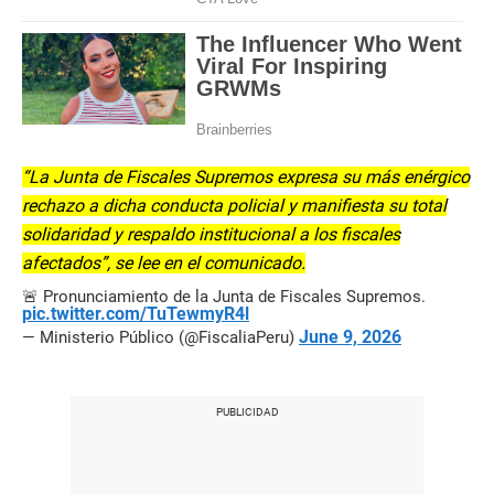
“La Junta de Fiscales Supremos expresa su más enérgico
rechazo a dicha conducta policial y manifiesta su total
solidaridad y respaldo institucional a los fiscales
afectados”, se lee en el comunicado.
🚨 Pronunciamiento de la Junta de Fiscales Supremos.
pic.twitter.com/TuTewmyR4l
June 9, 2026
— Ministerio Público (@FiscaliaPeru)