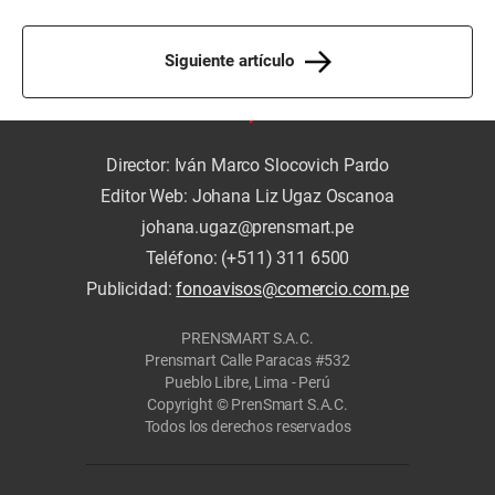
Siguiente artículo
Director: Iván Marco Slocovich Pardo
Editor Web: Johana Liz Ugaz Oscanoa
johana.ugaz@prensmart.pe
Teléfono: (+511) 311 6500
Publicidad:
fonoavisos@comercio.com.pe
PRENSMART S.A.C.
Prensmart Calle Paracas #532
Pueblo Libre, Lima - Perú
Copyright © PrenSmart S.A.C.
Todos los derechos reservados