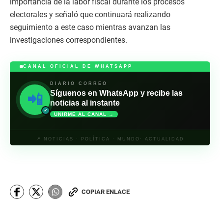
importancia de la labor fiscal durante los procesos
electorales y señaló que continuará realizando
seguimiento a este caso mientras avanzan las
investigaciones correspondientes.
CANAL OFICIAL DE WHATSAPP
DIARIO CORREO
Síguenos en WhatsApp y recibe las
📲
noticias al instante
✓
UNIRME AL CANAL →
📍 NOTICIAS · POLÍTICA · MUNDO· ACTUALIDAD
COPIAR ENLACE