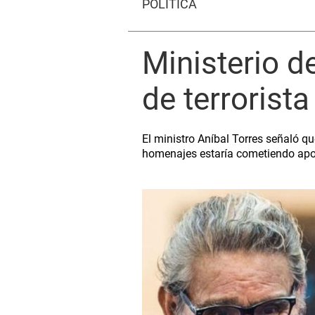
POLÍTICA
Ministerio d
de terrorist
El ministro Aníbal Torres señaló q
homenajes estaría cometiendo apol