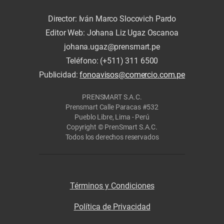
Director: Iván Marco Slocovich Pardo
Editor Web: Johana Liz Ugaz Oscanoa
johana.ugaz@prensmart.pe
Teléfono: (+511) 311 6500
Publicidad:
fonoavisos@comercio.com.pe
PRENSMART S.A.C.
Prensmart Calle Paracas #532
Pueblo Libre, Lima - Perú
Copyright © PrenSmart S.A.C.
Todos los derechos reservados
Términos y Condiciones
Política de Privacidad