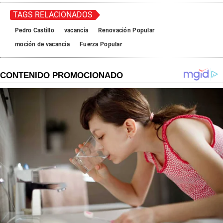
s
e
TAGS RELACIONADOS
c
o
Pedro Castillo
vacancia
Renovación Popular
n
moción de vacancia
Fuerza Popular
d
s