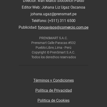
Director: Iván Marco Slocovich Pardo
Editor Web: Johana Liz Ugaz Oscanoa
johana.ugaz@prensmart.pe
Teléfono: (+511) 311 6500
Publicidad:
fonoavisos@comercio.com.pe
PRENSMART S.A.C.
Prensmart Calle Paracas #532
Pueblo Libre, Lima - Perú
Copyright © PrenSmart S.A.C.
Todos los derechos reservados
Términos y Condiciones
Política de Privacidad
Politica de Cookies