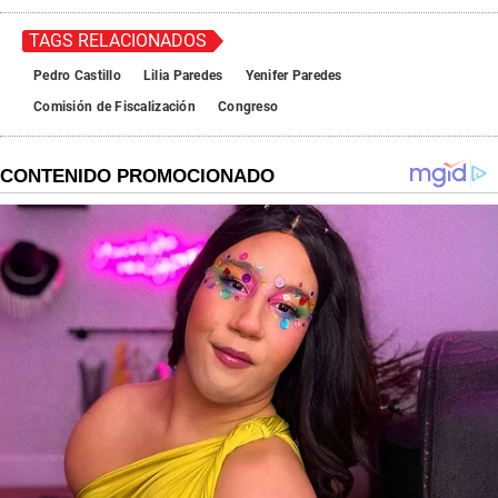
c
o
n
TAGS RELACIONADOS
d
s
Pedro Castillo
Lilia Paredes
Yenifer Paredes
Comisión de Fiscalización
Congreso