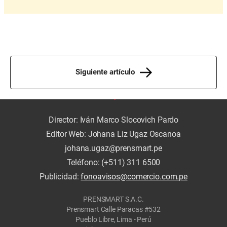
Siguiente artículo
Director: Iván Marco Slocovich Pardo
Editor Web: Johana Liz Ugaz Oscanoa
johana.ugaz@prensmart.pe
Teléfono: (+511) 311 6500
Publicidad:
fonoavisos@comercio.com.pe
PRENSMART S.A.C.
Prensmart Calle Paracas #532
Pueblo Libre, Lima - Perú