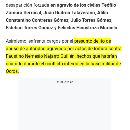
desaparición forzada
en agravio de los civiles Teófilo
Zamora Berrocal, Juan Buitrón Talaverano, Atilio
Constantino Contreras Gómez, Julio Torres Gómez,
Esteban Torres Gómez y Felicitas Hinostroza Marcelo.
Asimismo, enfrenta cargos por el
presunto delito de
abuso de autoridad agravado por actos de tortura contra
Faustino Nemesio Najarro Guillén, hechos que habrían
ocurrido durante el conflicto interno en la base militar de
Ocros.