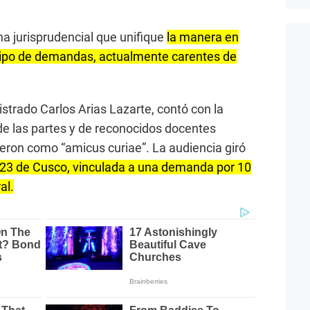
ina jurisprudencial que unifique
la manera en
 tipo de demandas, actualmente carentes de
istrado Carlos Arias Lazarte, contó con la
de las partes y de reconocidos docentes
nieron como “amicus curiae”. La audiencia giró
3 de Cusco, vinculada a una demanda por 10
al.