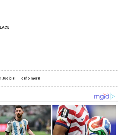
NLACE
 Judicial
daño moral