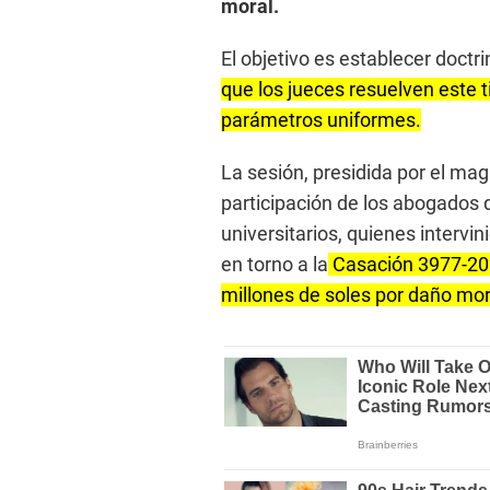
moral.
El objetivo es establecer doctr
que los jueces resuelven este
parámetros uniformes.
La sesión, presidida por el mag
participación de los abogados 
universitarios, quienes intervi
en torno a la
Casación 3977-202
millones de soles por daño mor