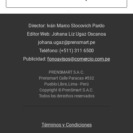
Director: Iván Marco Slocovich Pardo
Editor Web: Johana Liz Ugaz Oscanoa
johana.ugaz@prensmart.pe
Teléfono: (+511) 311 6500
Publicidad:
fonoavisos@comercio.com.pe
PRENSMART S.A.C.
Prensmart Calle Paracas #532
Pueblo Libre, Lima - Perú
Copyright © PrenSmart S.A.C.
Todos los derechos reservados
Términos y Condiciones