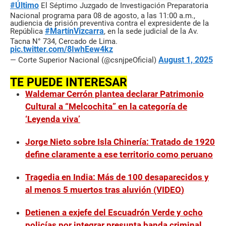
#Último
El Séptimo Juzgado de Investigación Preparatoria
Nacional programa para 08 de agosto, a las 11:00 a.m.,
audiencia de prisión preventiva contra el expresidente de la
#MartínVizcarra
República
, en la sede judicial de la Av.
Tacna N° 734, Cercado de Lima.
pic.twitter.com/8IwhEew4kz
August 1, 2025
— Corte Superior Nacional (@csnjpeOficial)
TE PUEDE INTERESAR
Waldemar Cerrón plantea declarar Patrimonio
Cultural a “Melcochita” en la categoría de
‘Leyenda viva’
Jorge Nieto sobre Isla Chinería: Tratado de 1920
define claramente a ese territorio como peruano
Tragedia en India: Más de 100 desaparecidos y
al menos 5 muertos tras aluvión (VIDEO
)
Detienen a exjefe del Escuadrón Verde y ocho
policías por integrar presunta banda criminal