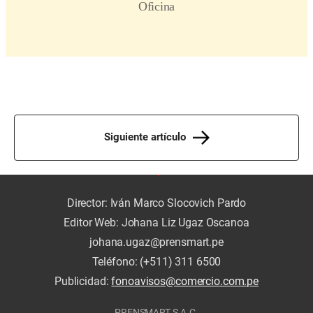
Siguiente artículo
Director: Iván Marco Slocovich Pardo
Editor Web: Johana Liz Ugaz Oscanoa
johana.ugaz@prensmart.pe
Teléfono: (+511) 311 6500
Publicidad:
fonoavisos@comercio.com.pe
PRENSMART S.A.C.