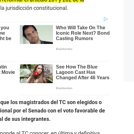
 la jurisdicción constitucional.
a
que los magistrados del TC son elegidos o
cional por el Senado con el voto favorable de
al de sus integrantes.
ponde al TC conocer, en última y definitiva