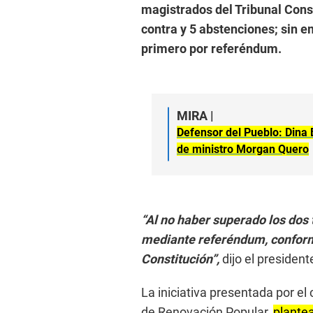
magistrados del Tribunal Const
contra y 5 abstenciones; sin e
primero por referéndum.
MIRA |
Defensor del Pueblo: Dina 
de ministro Morgan Quero
“Al no haber superado los dos 
mediante referéndum, conforme 
Constitución”,
dijo el presiden
La iniciativa presentada por e
de Renovación Popular,
plantea