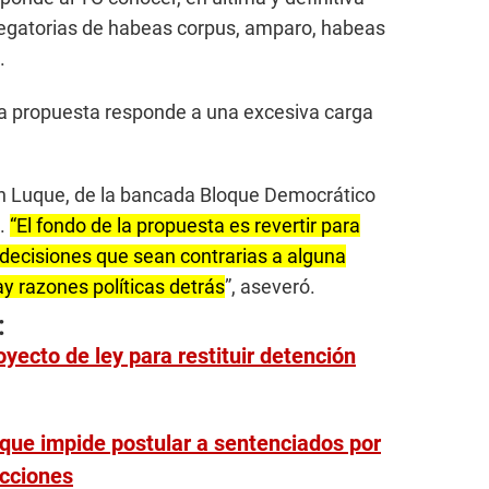
enegatorias de habeas corpus, amparo, habeas
.
la propuesta responde a una excesiva carga
th Luque, de la bancada Bloque Democrático
a.
“El fondo de la propuesta es revertir para
 decisiones que sean contrarias a alguna
y razones políticas detrás
”, aseveró.
:
yecto de ley para restituir detención
que impide postular a sentenciados por
ecciones