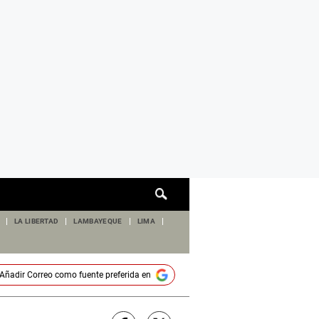
Cuadro
de
búsqueda
LA LIBERTAD
LAMBAYEQUE
LIMA
Añadir
Correo
como fuente preferida en