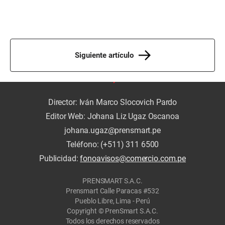
Siguiente artículo
Director: Iván Marco Slocovich Pardo
Editor Web: Johana Liz Ugaz Oscanoa
johana.ugaz@prensmart.pe
Teléfono: (+511) 311 6500
Publicidad:
fonoavisos@comercio.com.pe
PRENSMART S.A.C.
Prensmart Calle Paracas #532
Pueblo Libre, Lima - Perú
Copyright © PrenSmart S.A.C.
Todos los derechos reservados