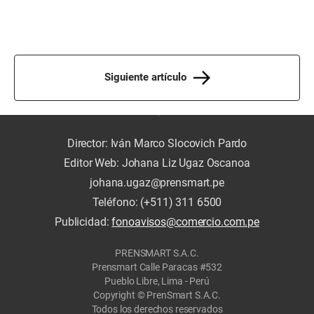
Siguiente artículo
Director: Iván Marco Slocovich Pardo
Editor Web: Johana Liz Ugaz Oscanoa
johana.ugaz@prensmart.pe
Teléfono: (+511) 311 6500
Publicidad:
fonoavisos@comercio.com.pe
PRENSMART S.A.C.
Prensmart Calle Paracas #532
Pueblo Libre, Lima - Perú
Copyright © PrenSmart S.A.C.
Todos los derechos reservados