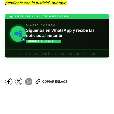
pendiente con la justicia”, subrayó.
CANAL OFICIAL DE WHATSAPP
DIARIO CORREO
Síguenos en WhatsApp y recibe las
📲
noticias al instante
✓
UNIRME AL CANAL →
📍 NOTICIAS · POLÍTICA · MUNDO· ACTUALIDAD
COPIAR ENLACE