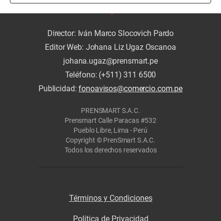
Director: Iván Marco Slocovich Pardo
Editor Web: Johana Liz Ugaz Oscanoa
johana.ugaz@prensmart.pe
Teléfono: (+511) 311 6500
Publicidad:
fonoavisos@comercio.com.pe
PRENSMART S.A.C.
Prensmart Calle Paracas #532
Pueblo Libre, Lima - Perú
Copyright © PrenSmart S.A.C.
Todos los derechos reservados
Términos y Condiciones
Política de Privacidad