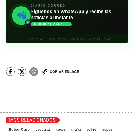
DIARIO CORREO
Síguenos en WhatsApp y recibe las
📲
noticias al instante
✓
UNIRME AL CANAL →
📍 NOTICIAS · POLÍTICA · MUNDO· ACTUALIDAD
COPIAR ENLACE
TAGS RELACIONADOS
Rubén Cano
descarta
nexos
mafia
cobro
cupos