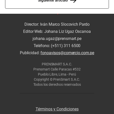
Siguiente artículo
Director: Iván Marco Slocovich Pardo
Editor Web: Johana Liz Ugaz Oscanoa
johana.ugaz@prensmart.pe
Teléfono: (+511) 311 6500
Publicidad:
fonoavisos@comercio.com.pe
PRENSMART S.A.C.
Prensmart Calle Paracas #532
Pueblo Libre, Lima - Perú
Copyright © PrenSmart S.A.C.
Todos los derechos reservados
Términos y Condiciones