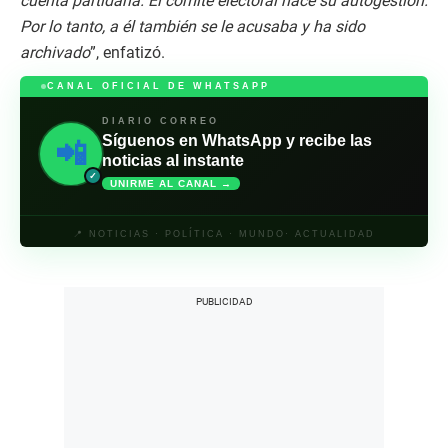
cuenta partidaria. El comité electoral hace su autogestión.
Por lo tanto, a él también se le acusaba y ha sido
archivado
”, enfatizó.
CANAL OFICIAL DE WHATSAPP
DIARIO CORREO
Síguenos en WhatsApp y recibe las
📲
noticias al instante
✓
UNIRME AL CANAL →
📍 NOTICIAS · POLÍTICA · MUNDO· ACTUALIDAD