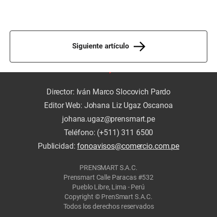
Siguiente artículo
Director: Iván Marco Slocovich Pardo
Editor Web: Johana Liz Ugaz Oscanoa
johana.ugaz@prensmart.pe
Teléfono: (+511) 311 6500
Publicidad:
fonoavisos@comercio.com.pe
PRENSMART S.A.C.
Prensmart Calle Paracas #532
Pueblo Libre, Lima - Perú
Copyright © PrenSmart S.A.C.
Todos los derechos reservados