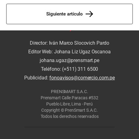
Siguiente artículo
Director: Iván Marco Slocovich Pardo
Editor Web: Johana Liz Ugaz Oscanoa
johana.ugaz@prensmart.pe
Teléfono: (+511) 311 6500
Publicidad:
fonoavisos@comercio.com.pe
PRENSMART S.A.C.
Prensmart Calle Paracas #532
Pueblo Libre, Lima - Perú
Copyright © PrenSmart S.A.C.
Todos los derechos reservados