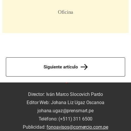
Siguiente artículo
Director: Iván Marco Slocovich Pardo
Editor Web: Johana Liz Ugaz Oscanoa
johana.ugaz@prensmart.pe
Teléfono: (+511) 311 6500
Publicidad:
fonoavisos@comercio.com.pe