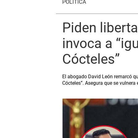
POLÍTICA
Piden libert
invoca a “igu
Cócteles”
El abogado David León remarcó que n
Cócteles”. Asegura que se vulnera e