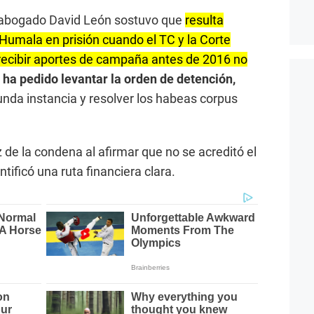
l abogado David León sostuvo que
resulta
umala en prisión cuando el TC y la Corte
ecibir aportes de campaña antes de 2016 no
 ha pedido levantar la orden de detención,
nda instancia y resolver los habeas corpus
 de la condena al afirmar que no se acreditó el
entificó una ruta financiera clara.