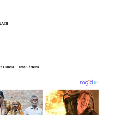
NLACE
ta Humala
caso Cócteles