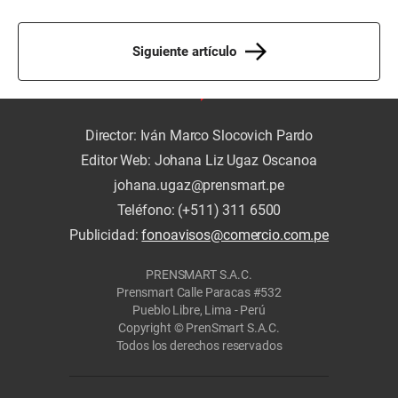
Siguiente artículo
Director: Iván Marco Slocovich Pardo
Editor Web: Johana Liz Ugaz Oscanoa
johana.ugaz@prensmart.pe
Teléfono: (+511) 311 6500
Publicidad:
fonoavisos@comercio.com.pe
PRENSMART S.A.C.
Prensmart Calle Paracas #532
Pueblo Libre, Lima - Perú
Copyright © PrenSmart S.A.C.
Todos los derechos reservados