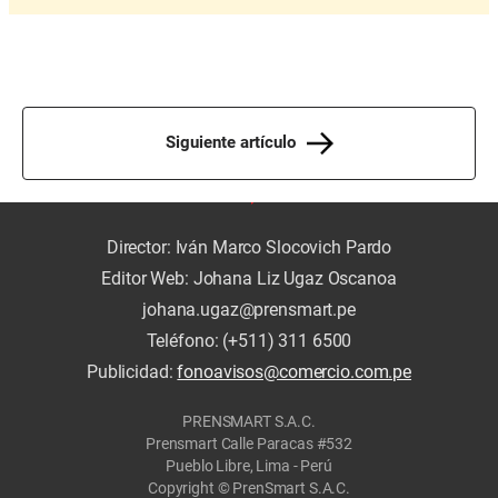
Siguiente artículo
Director: Iván Marco Slocovich Pardo
Editor Web: Johana Liz Ugaz Oscanoa
johana.ugaz@prensmart.pe
Teléfono: (+511) 311 6500
Publicidad:
fonoavisos@comercio.com.pe
PRENSMART S.A.C.
Prensmart Calle Paracas #532
Pueblo Libre, Lima - Perú
Copyright © PrenSmart S.A.C.