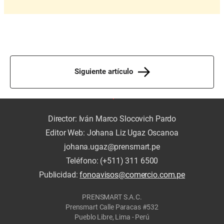
Siguiente artículo
Director: Iván Marco Slocovich Pardo
Editor Web: Johana Liz Ugaz Oscanoa
johana.ugaz@prensmart.pe
Teléfono: (+511) 311 6500
Publicidad:
fonoavisos@comercio.com.pe
PRENSMART S.A.C.
Prensmart Calle Paracas #532
Pueblo Libre, Lima - Perú