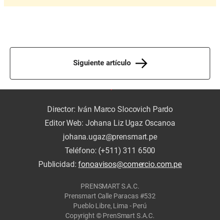
Siguiente artículo
Director: Iván Marco Slocovich Pardo
Editor Web: Johana Liz Ugaz Oscanoa
johana.ugaz@prensmart.pe
Teléfono: (+511) 311 6500
Publicidad:
fonoavisos@comercio.com.pe
PRENSMART S.A.C.
Prensmart Calle Paracas #532
Pueblo Libre, Lima - Perú
Copyright © PrenSmart S.A.C.