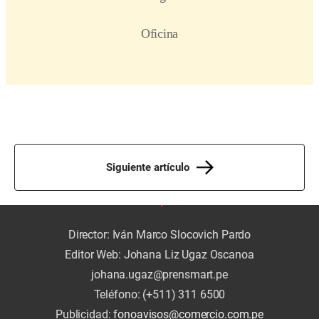
Siguiente artículo
Director: Iván Marco Slocovich Pardo
Editor Web: Johana Liz Ugaz Oscanoa
johana.ugaz@prensmart.pe
Teléfono: (+511) 311 6500
Publicidad:
fonoavisos@comercio.com.pe