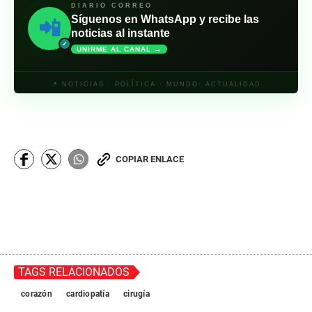
DIARIO CORREO
Síguenos en WhatsApp y recibe las
📲
noticias al instante
✓
UNIRME AL CANAL →
📍 NOTICIAS · POLÍTICA · MUNDO· ACTUALIDAD
COPIAR ENLACE
TAGS RELACIONADOS
corazón
cardiopatía
cirugía