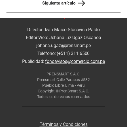
Siguiente artículo
Director: Iván Marco Slocovich Pardo
Editor Web: Johana Liz Ugaz Oscanoa
johana.ugaz@prensmart.pe
Teléfono: (+511) 311 6500
Publicidad:
fonoavisos@comercio.com.pe
PRENSMART S.A.C.
Prensmart Calle Paracas #532
Pueblo Libre, Lima - Perú
Copyright © PrenSmart S.A.C.
Todos los derechos reservados
Términos y Condiciones