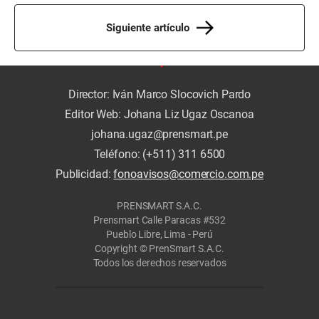
Siguiente artículo
Director: Iván Marco Slocovich Pardo
Editor Web: Johana Liz Ugaz Oscanoa
johana.ugaz@prensmart.pe
Teléfono: (+511) 311 6500
Publicidad:
fonoavisos@comercio.com.pe
PRENSMART S.A.C.
Prensmart Calle Paracas #532
Pueblo Libre, Lima - Perú
Copyright © PrenSmart S.A.C.
Todos los derechos reservados