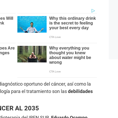
 diagnóstico oportuno del cáncer, así como la
ogía para el tratamiento son las
debilidades
CER AL 2035
dioterapia del IREN SUR,
Eduardo Ocampo,