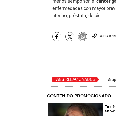
menos tiempo son el
cáncer gá
enfermedades con mayor preval
uterino, próstata, de piel.
COPIAR E
TAGS RELACIONADOS
Areq