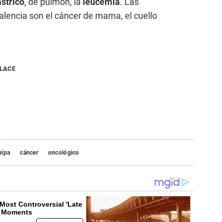
strico
, de pulmón, la
leucemia
. Las
encia son el cáncer de mama, el cuello
NLACE
uipa
cáncer
oncológico