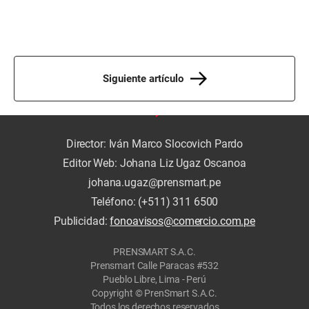
Siguiente artículo
Director: Iván Marco Slocovich Pardo
Editor Web: Johana Liz Ugaz Oscanoa
johana.ugaz@prensmart.pe
Teléfono: (+511) 311 6500
Publicidad:
fonoavisos@comercio.com.pe
PRENSMART S.A.C.
Prensmart Calle Paracas #532
Pueblo Libre, Lima - Perú
Copyright © PrenSmart S.A.C.
Todos los derechos reservados